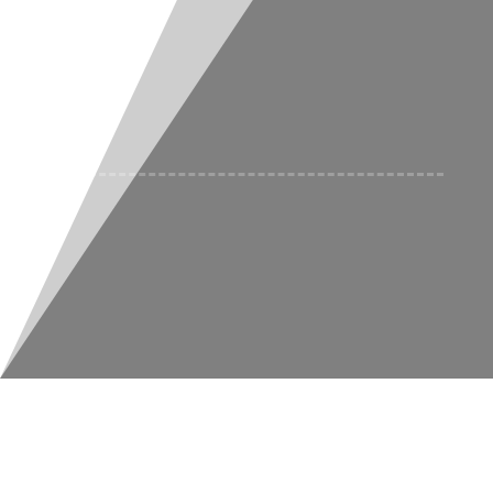

Traf do nas

Prześlij plik
u
Zapytaj