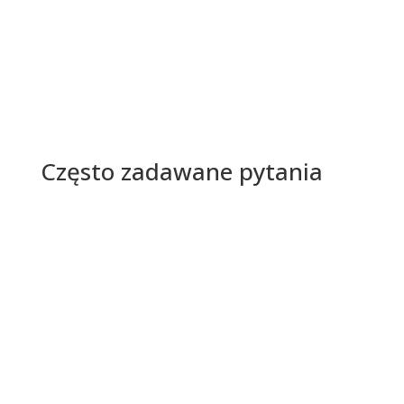
Często zadawane pytania
W zależności od zastosowanej technologii druku
praca powinna spełniać istotne warunki dotyczące
parametrów poszczególnych obiektów zawartych w
dokumencie. Warto zatem zapoznać się z nimi by
bezproblemowo wydrukować swoją pracę.