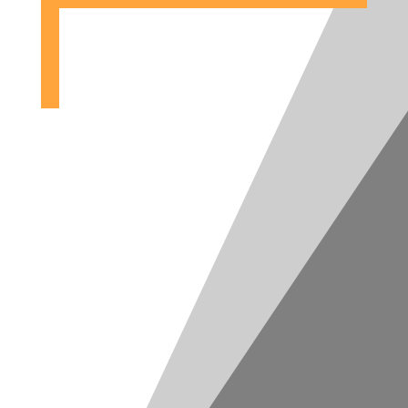
PRACUJEMY:
Poniedziałek-Piątek:
8.oo do 16.oo
Sobota:
zamknięte
Niedziela:
zamknięte

Odwiedź nas

Prześlij email

Zadzwoń do nas